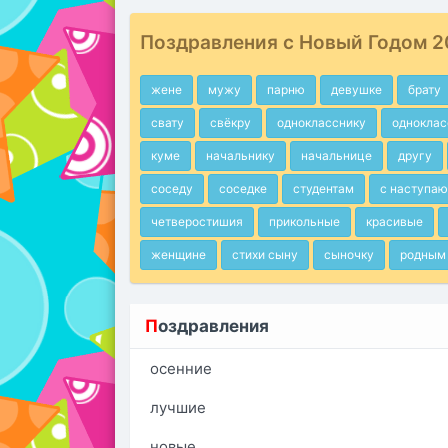
Поздравления с Новый Годом 2
жене
мужу
парню
девушке
брату
свату
свёкру
однокласснику
одноклас
куме
начальнику
начальнице
другу
соседу
соседке
студентам
с наступа
четверостишия
прикольные
красивые
женщине
стихи сыну
сыночку
родным 
П
оздравления
осенние
лучшие
новые