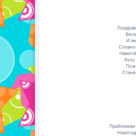
Поздрав
Весе
И я
Словно
Наметё
Кучу
Пож
Стане
Приближает
Новогод