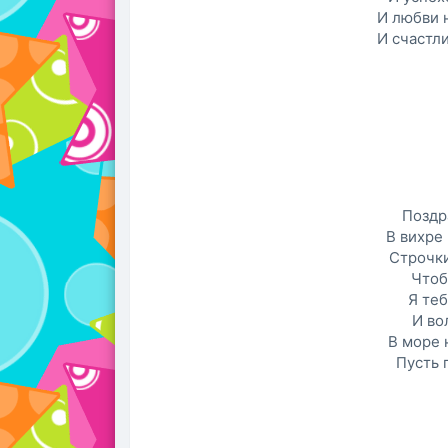
И любви 
И счастли
Поздр
В вихре
Строчки
Чтоб
Я те
И во
В море 
Пусть 