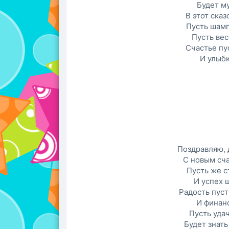
Будет м
В этот ска
Пусть шамп
Пусть вес
Счастье пус
И улыбк
Поздравляю, 
С новым сча
Пусть же с
И успех ш
Радость пуст
И финанс
Пусть уда
Будет знать