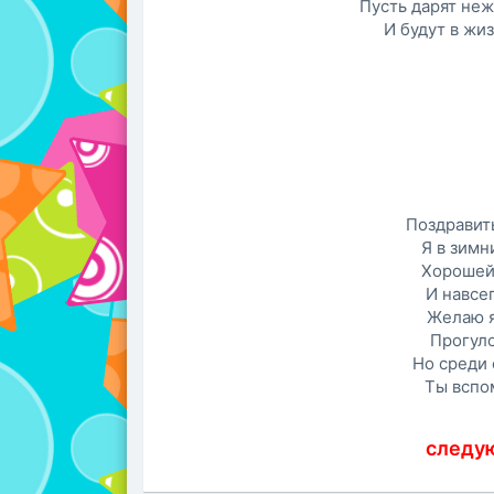
Пусть дарят не
И будут в жи
Поздравит
Я в зимн
Хорошей 
И навсег
Желаю я
Прогуло
Но среди
Ты вспо
следу