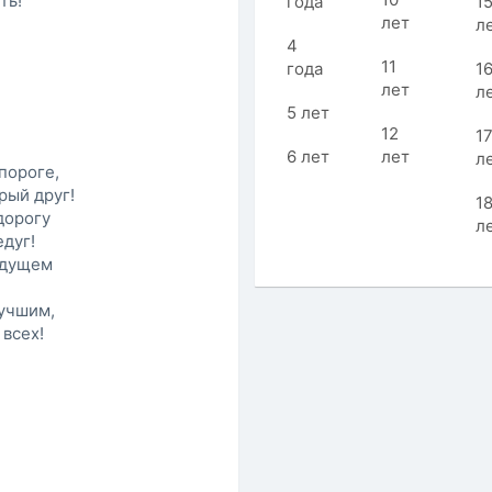
ть!
года
1
лет
л
4
11
года
1
лет
л
5 лет
12
1
6 лет
лет
л
 пороге,
рый друг!
1
дорогу
л
едуг!
ядущем
лучшим,
всех!