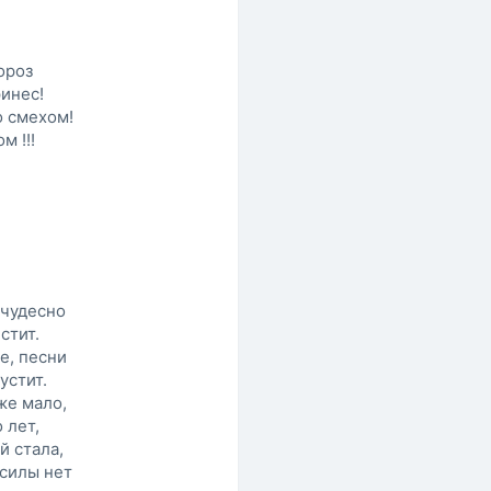
ороз
инес!
о смехом!
м !!!
 чудесно
стит.
е, песни
устит.
же мало,
 лет,
й стала,
 силы нет