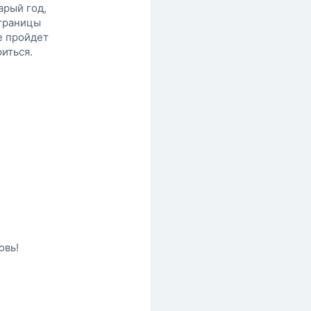
арый год,
траницы
е пройдет
иться.
,
,
овь!