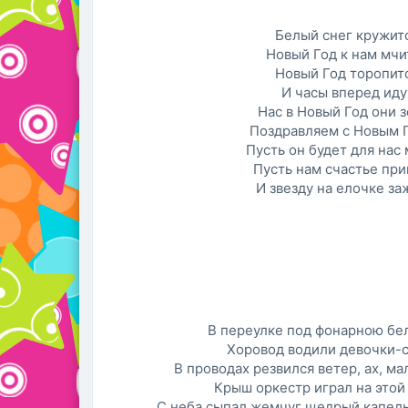
Белый снег кружит
Новый Год к нам мчи
Новый Год торопит
И часы вперед иду
Нас в Новый Год они з
Поздравляем с Новым 
Пусть он будет для нас
Пусть нам счастье пр
И звезду на елочке за
В переулке под фонарною бе
Хоровод водили девочки-
В проводах резвился ветер, ах, м
Крыш оркестр играл на этой
С неба сыпал жемчуг щедрый капел