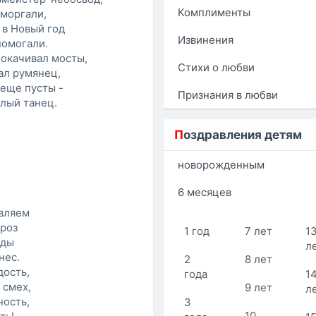
Комплименты
 моргали,
 в Новый год
Извинения
помогали.
покачивал мосты,
Стихи о любви
ал румянец,
 еще пусты -
Признания в любви
елый танец.
П
оздравления детям
новорожденным
6 месяцев
вляем
ороз
1 год
7 лет
1
оды
л
нес.
2
8 лет
дость,
года
1
 смех,
9 лет
л
ность,
3
10