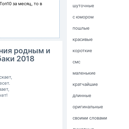
Топ10 за месяц, то в
шуточные
с юмором
пошлые
красивые
ния родным и
короткие
баки 2018
смс
маленькие
скает,
есет.
кратчайшие
ает,
жет!
длинные
оригинальные
своими словами