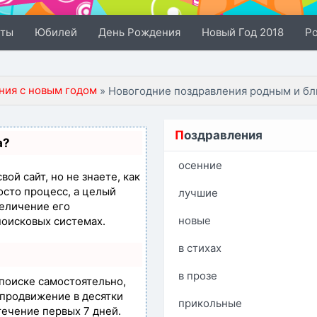
сты
Юбилей
День Рождения
Новый Год 2018
Р
ния с новым годом
» Новогодние поздравления родным и бли
П
оздравления
а?
осенние
ой сайт, но не знаете, как
осто процесс, а целый
лучшие
еличение его
новые
поисковых системах.
в стихах
в прозе
 поиске самостоятельно,
т продвижение в десятки
прикольные
течение первых 7 дней.