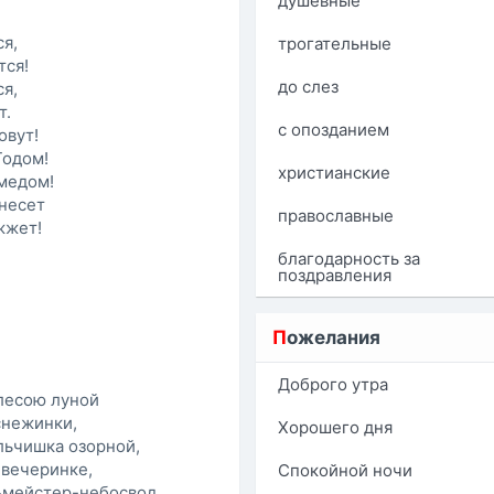
душевные
ся,
трогательные
тся!
до слез
ся,
т.
с опозданием
овут!
Годом!
христианские
 медом!
инесет
православные
жжет!
благодарность за
поздравления
П
ожелания
Доброго утра
лесою луной
снежинки,
Хорошего дня
альчишка озорной,
 вечеринке,
Спокойной ночи
ьмейстер-небосвод,