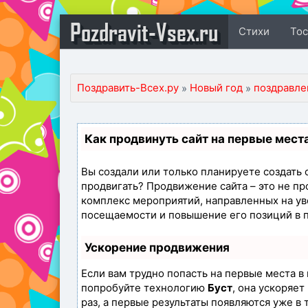
Pozdravit-Vsex.ru
Стихи
То
Поздравить-Всех.ру
Новый год
поздравле
»
»
Как продвинуть сайт на первые мест
Вы создали или только планируете создать св
продвигать? Продвижение сайта – это не пр
комплекс мероприятий, направленных на ув
посещаемости и повышение его позиций в 
Ускорение продвижения
Если вам трудно попасть на первые места в
попробуйте технологию
Буст
, она ускоряе
раз, а первые результаты появляются уже в 