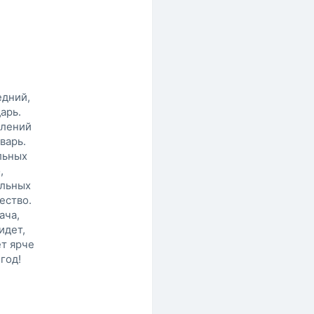
едний,
арь.
влений
варь.
льных
,
альных
ество.
ача,
идет,
ет ярче
год!