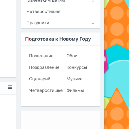
Маленьким детям
Четверостишия
Праздники
П
одготовка к Новому Году
Пожелание
Обои
Поздравление
Конкурсы
Сценарий
Музыка
Четверостишье
Фильмы