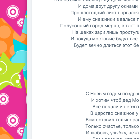
И дома друг другу окнами
Прошлогодний лист ворвался
И ему снежинки в вальсе 
Полусонный город мерно, в такт 
На щеках зари лишь проступ
И покуда мостовые будут все
Будет вечно длиться этот б
С Новым годом поздра
И хотим чтоб дед М
Все печали и невзг
В царство снежное у
Вам оставил только ра
Только счастье, только
И любовь, улыбку, неж