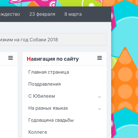
ождество
23 февраля
8 марта
зким на год Собаки 2018
Н
авигация по сайту
Главная страница
Поздравления
С Юбилеем
На разных языках
Годовщина свадьбы
Коллеге