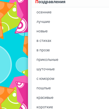
П
оздравления
осенние
лучшие
новые
в стихах
в прозе
прикольные
шуточные
с юмором
пошлые
красивые
короткие