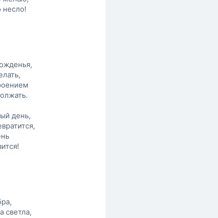
 несло!
рожденья,
елать,
роением
должать.
ый день,
вратится,
ень
зится!
ра,
а светла,