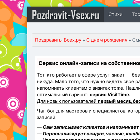
Pozdravit-Vsex.ru
Стихи
То
Поздравить-Всех.ру
С днем рождения
»
» См
Сервис онлайн-записи на собственно
Тот, кто работает в сфере услуг, знает — бе
никуда. Мало того, что нужно видеть свое р
напоминать клиентам о визитах тоже. Наш
оптимальный вариант:
сервис VisitTime.
Для новых пользователей
первый месяц бе
Чат-бот для мастеров и специалистов, кот
записей:
—
Сам записывает клиентов и напоминает 
—
Персонализирует скидки, чаевые, кэшбэ