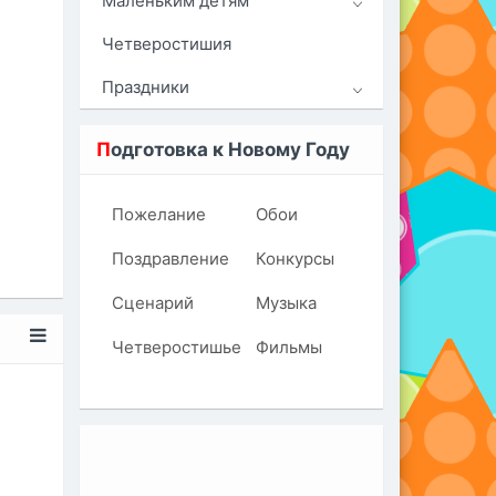
Маленьким детям
Четверостишия
Праздники
П
одготовка к Новому Году
Пожелание
Обои
Поздравление
Конкурсы
Сценарий
Музыка
Четверостишье
Фильмы