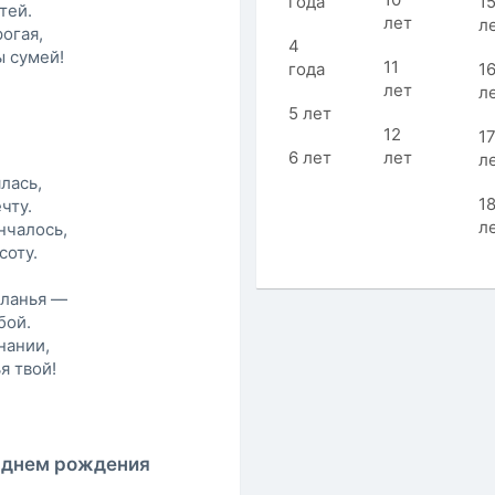
года
1
тей.
лет
л
огая,
4
ы сумей!
11
года
1
лет
л
5 лет
12
1
6 лет
лет
л
лась,
1
чту.
л
нчалось,
соту.
еланья —
бой.
нании,
я твой!
 днем рождения