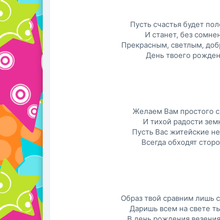
Пусть счастья будет пол
И станет, без сомне
Прекрасным, светлым, до
День твоего рожден
Желаем Вам простого с
И тихой радости зем
Пусть Вас житейские н
Всегда обходят сторо
Образ твой сравним лишь с
Даришь всем на свете ты
В день рождения везени