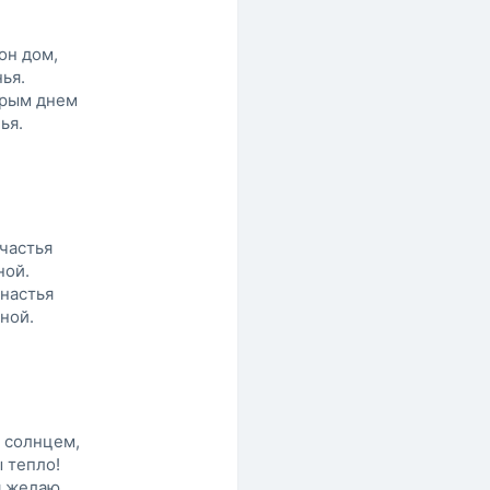
он дом,
нья.
брым днем
ья.
частья
ной.
енастья
ной.
 солнцем,
 тепло!
я желаю,