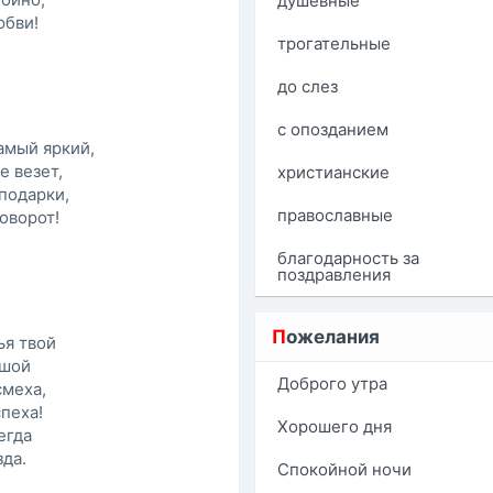
душевные
юбви!
трогательные
до слез
с опозданием
амый яркий,
е везет,
христианские
подарки,
православные
оворот!
благодарность за
поздравления
П
ожелания
ья твой
ушой
Доброго утра
смеха,
спеха!
Хорошего дня
егда
зда.
Спокойной ночи