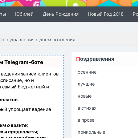
сты
Юбилей
День Рождения
Новый Год 2018
Р
с поздравления с днем рождения
П
оздравления
м Telegram-боте
осенние
з ведения записи клиентов
асписание, но и
лучшие
ли самый бюджетный и
новые
сплатно
.
в стихах
орый упрощает ведение
в прозе
им о визите;
к и предоплаты;
прикольные