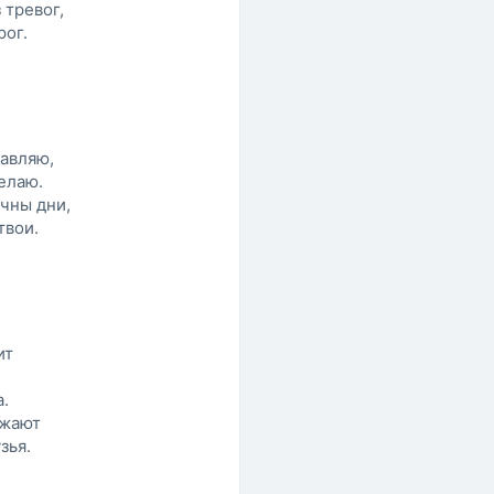
 тревог,
рог.
авляю,
елаю.
чны дни,
твои.
ит
.
ужают
зья.