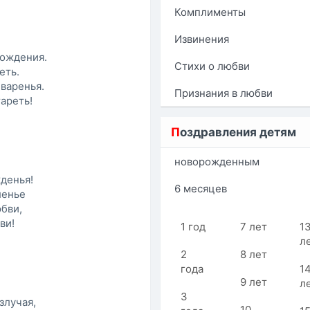
Комплименты
Извинения
рождения.
Стихи о любви
еть.
 варенья.
Признания в любви
тареть!
П
оздравления детям
новорожденным
денья!
6 месяцев
ленье
бви,
ви!
1 год
7 лет
1
л
2
8 лет
года
1
9 лет
л
3
злучая,
10