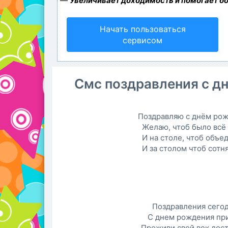
—
Увеличивает доходимость и помогает б
Начать пользоваться
сервисом
Смс поздравления с д
Поздравляю с днём рож
Желаю, чтоб было всё 
И на столе, чтоб объе
И за столом чтоб сотня
Поздравления сего
С днем рождения пр
Проживи свой век дос