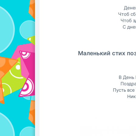
Денег
Чтоб сб
Чтоб з
С дне
Маленький стих по
В День
Поздра
Пусть все 
Ник