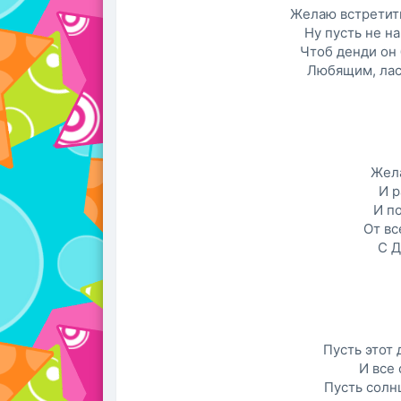
Желаю встретит
Ну пусть не н
Чтоб денди он
Любящим, лас
Жела
И р
И п
От вс
С Д
Пусть этот 
И все
Пусть солн