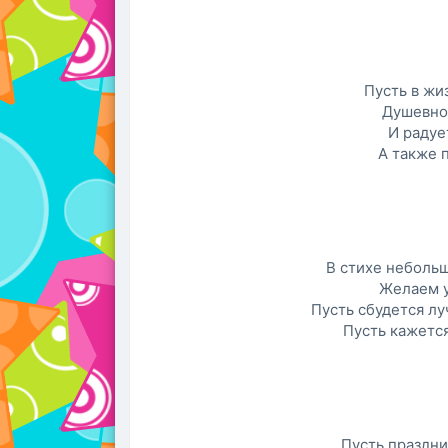
Пусть в жиз
Душевнос
И радуе
А также 
В стихе неболь
Желаем у
Пусть сбудется лу
Пусть кажетс
Пусть праздни