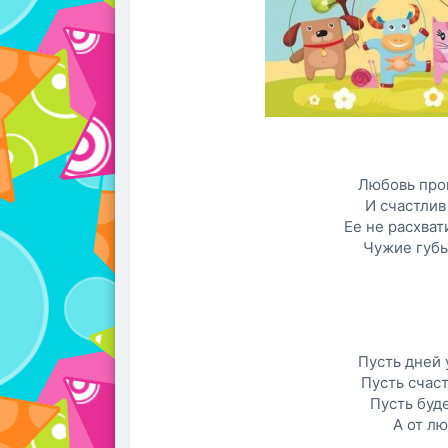
Любовь прон
И счастлив
Ее не расхват
Чужие губы
Пусть дней 
Пусть счаст
Пусть буде
А от лю