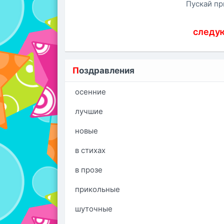
Пускай пр
следу
П
оздравления
осенние
лучшие
новые
в стихах
в прозе
прикольные
шуточные