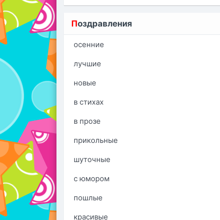
П
оздравления
осенние
лучшие
новые
в стихах
в прозе
прикольные
шуточные
с юмором
пошлые
красивые