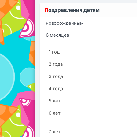
П
оздравления детям
новорожденным
6 месяцев
1 год
2 года
3 года
4 года
5 лет
6 лет
7 лет