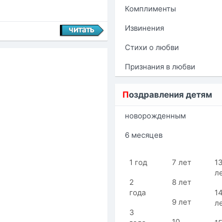
Комплименты
Извинения
Стихи о любви
Признания в любви
П
оздравления детям
новорожденным
6 месяцев
1 год
7 лет
1
л
2
8 лет
года
1
9 лет
л
3
10