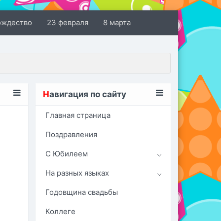
ождество
23 февраля
8 марта
Н
авигация по сайту
Главная страница
Поздравления
С Юбилеем
На разных языках
Годовщина свадьбы
Коллеге