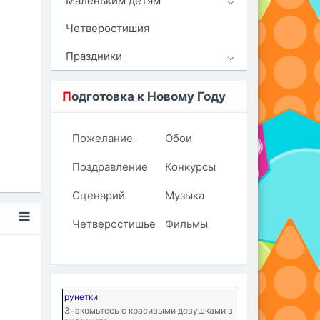
Маленьким детям
Четверостишия
Праздники
П
одготовка к Новому Году
Пожелание
Обои
Поздравление
Конкурсы
Сценарий
Музыка
Четверостишье
Фильмы
рунетки
Знакомьтесь с красивыми девушками в