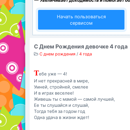
—
Увеличивает доходимость и помогает б
Начать пользоваться
сервисом
С Днем Рождения девочке 4 года
С днем рождения
/
4 года
Т
ебе уже — 4!
И нет прекрасней в мире,
Умней, стройней, смелее
И в играх веселее!
Живешь ты с мамой — самой лучшей,
Ее ты слушайся и слушай,
Тогда тебя за годом год
Одна удача в жизни ждет!