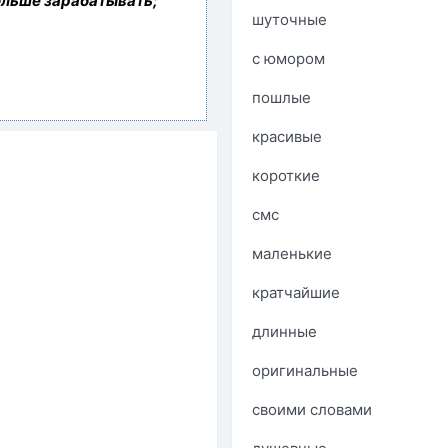
ольше зарабатывать;
шуточные
с юмором
пошлые
красивые
короткие
смс
маленькие
кратчайшие
длинные
оригинальные
своими словами