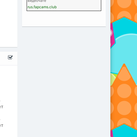
видеочате
rus.fapcams.club
3
ет
4
ет