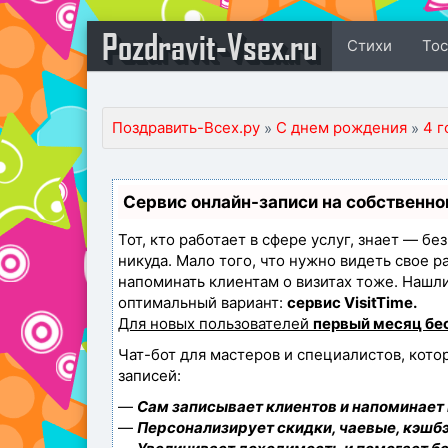
Pozdravit-Vsex.ru
Стихи
То
Поздравить-Всех.ру
С днем рождения
4 г
»
»
Сервис онлайн-записи на собственно
Тот, кто работает в сфере услуг, знает — бе
никуда. Мало того, что нужно видеть свое р
напоминать клиентам о визитах тоже. Наш
оптимальный вариант:
сервис VisitTime.
Для новых пользователей
первый месяц бе
Чат-бот для мастеров и специалистов, кот
записей:
—
Сам записывает клиентов и напоминает 
—
Персонализирует скидки, чаевые, кэшбэ