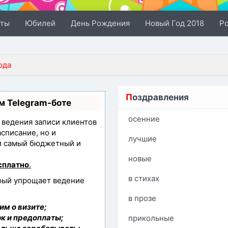
сты
Юбилей
День Рождения
Новый Год 2018
Р
ода
П
оздравления
м Telegram-боте
осенние
з ведения записи клиентов
асписание, но и
лучшие
ли самый бюджетный и
новые
сплатно
.
в стихах
орый упрощает ведение
в прозе
им о визите;
к и предоплаты;
прикольные