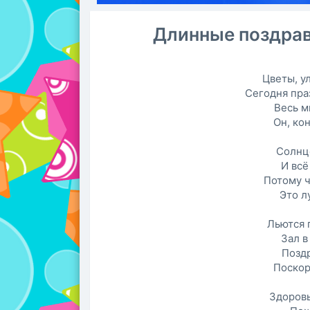
Длинные поздрав
Цветы, у
Сегодня пра
Весь м
Он, кон
Солнц
И всё
Потому ч
Это л
Льются 
Зал в
Позд
Поскор
Здоровь