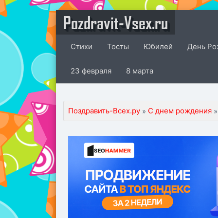
Pozdravit-Vsex.ru
Стихи
Тосты
Юбилей
День Ро
23 февраля
8 марта
Поздравить-Всех.ру
С днем рождения
»
»