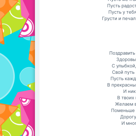
Пусть радост
Пусть у теб
Грусти и печал
Поздравить
Здоровья
С улыбкой
Свой путь
Пусть кажд
В прекрасны
И ник
В твоих 
Желаем в
Поменьше 
Дорогу
И мног