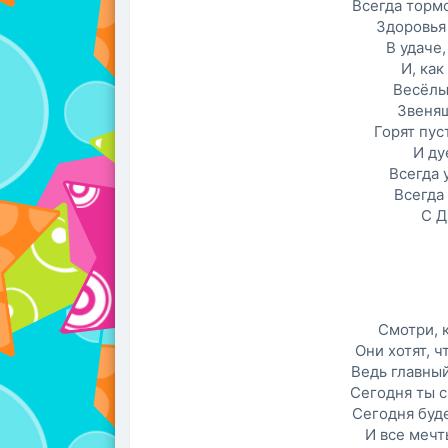
Всегда тормо
Здоровья
В удаче,
И, как
Весёлы
Звенящ
Горят пус
И ду
Всегда 
Всегда 
С Д
Смотри, 
Они хотят, ч
Ведь главны
Сегодня ты с
Сегодня буде
И все мечт