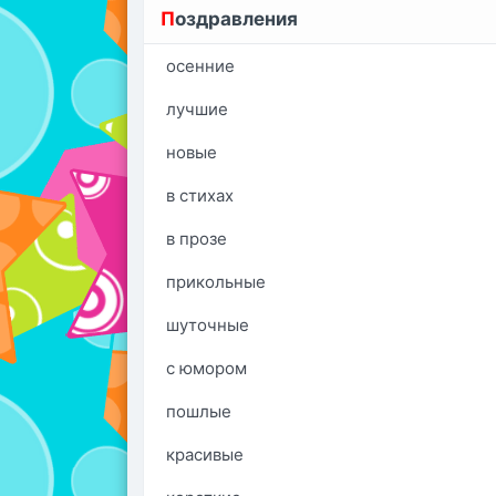
П
оздравления
осенние
лучшие
новые
в стихах
в прозе
прикольные
шуточные
с юмором
пошлые
красивые