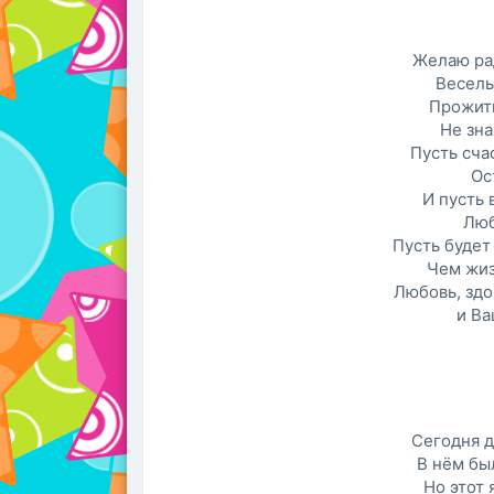
Желаю рад
Веселья
Прожить
Не зна
Пусть сча
Ос
И пусть 
Люб
Пусть будет 
Чем жиз
Любовь, здо
и Ва
Сегодня 
В нём был
Но этот 