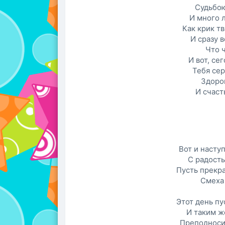
Судьбою
И много л
Как крик т
И сразу в
Что 
И вот, се
Тебя се
Здоро
И счаст
Вот и насту
С радость
Пусть прекр
Смеха
Этот день пу
И таким ж
Преподносит