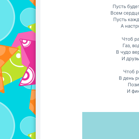
Пусть будет
Всем сердце
Пусть кажд
А настр
Чтоб ра
Газ, во
В чудо ве
И друзь
Чтоб р
В день 
Пози
И фи