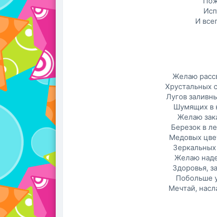
Пож
Исп
И все
Желаю рассв
Хрустальных с
Лугов заливн
Шумящих в 
Желаю зака
Березок в ле
Медовых цве
Зеркальных 
Желаю наде
Здоровья, з
Побольше у
Мечтай, насл