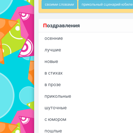
своими словами
прикольный сценарий юбиле
П
оздравления
осенние
лучшие
новые
в стихах
в прозе
прикольные
шуточные
с юмором
пошлые