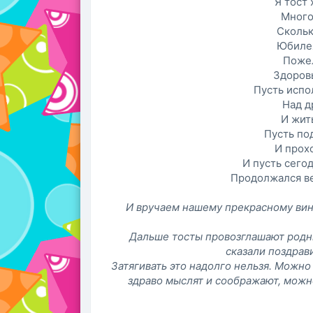
Я тост 
Много
Скольк
Юбилея
Пожел
Здоровь
Пусть испо
Над д
И жить
Пусть по
И прох
И пусть сего
Продолжался вес
И вручаем нашему прекрасному вин
Дальше тосты провозглашают родны
сказали поздрав
Затягивать это надолго нельзя. Можно 
здраво мыслят и соображают, можн