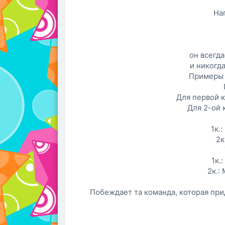
На
он всегд
и никогда
Примеры 
Для первой 
Для 2-ой 
1к.
2к
1к.
2к.:
Побеждает та команда, которая пр