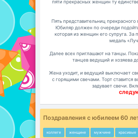
пяти прекрасных женщин ту единстве
Пять представительниц прекрасного 
Юбиляр должен по очереди подойти к
которая из женщин его супруга. За
медаль «Луч
Далее всех приглашают на танцы. Пока
танцев ведущий и хозяева д
Жена уходит, и ведущий выключает све
с горящими свечами. Торт ставится 
задувает свечи. Вк
следу
Поздравления с юбилеем 60 ле
коллеге
женщине
мужчине
красивые