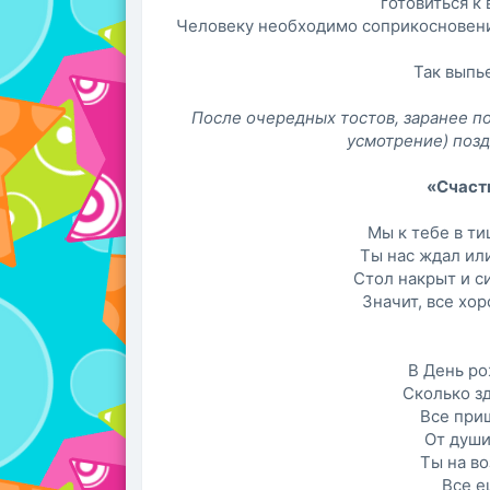
готовиться к
Человеку необходимо соприкосновение
Так выпь
После очередных тостов, заранее п
усмотрение) поз
«Счаст
Мы к тебе в ти
Ты нас ждал ил
Стол накрыт и си
Значит, все хор
В День ро
Сколько зд
Все при
От души
Ты на во
Все е