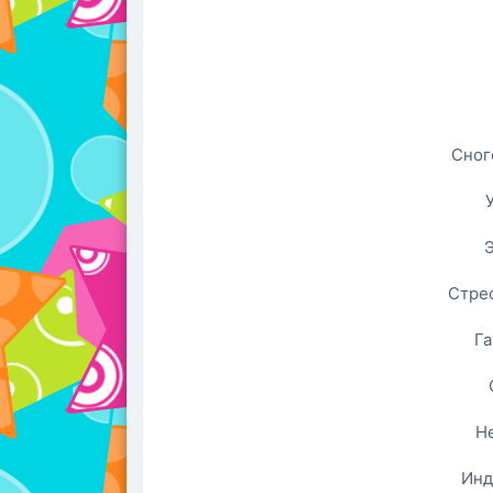
Сног
Э
Стре
Га
Н
Инд