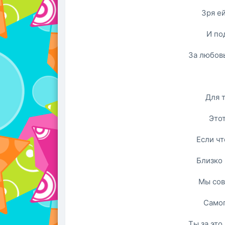
Зря е
И по
За любовь
Для т
Этот
Если чт
Близко 
Мы сов
Самоп
Ты за это