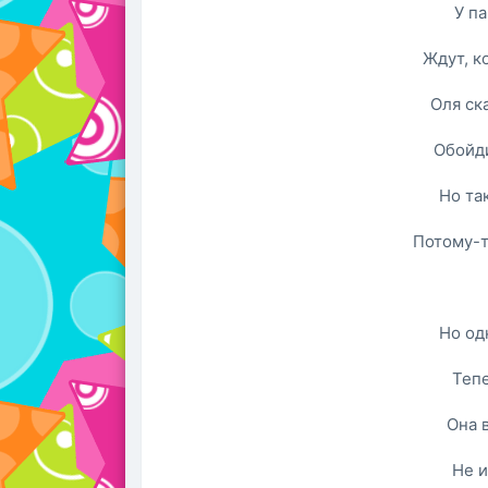
У па
Ждут, к
Оля ск
Обойди
Но так
Потому-т
Но од
Тепе
Она 
Не и