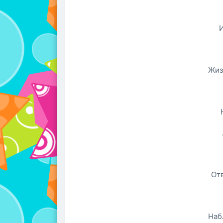
Жиз
От
Наб