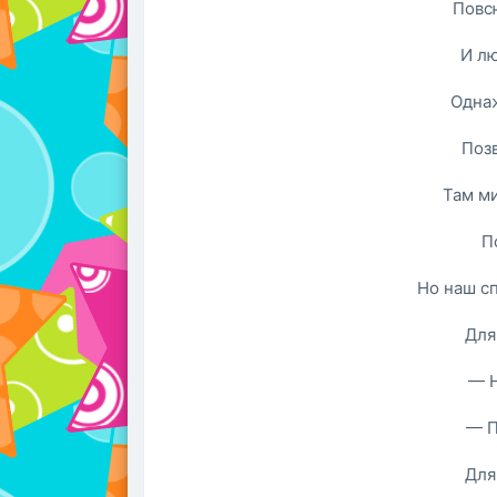
Повс
И лю
Одна
Позв
Там м
П
Но наш с
Для
— Н
— П
Для