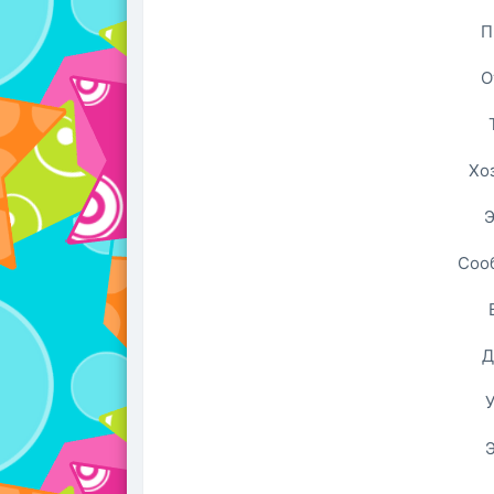
П
О
Хо
Э
Соо
Д
У
Э