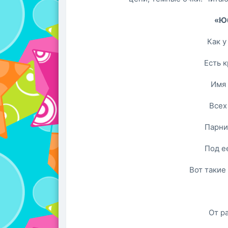
«Ю
Как у
Есть к
Имя 
Всех
Парни
Под е
Вот такие
От ра