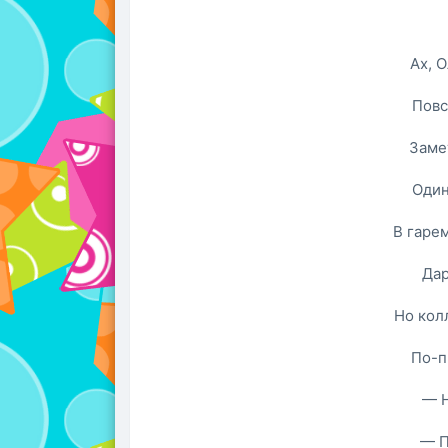
Ах, 
Повс
Заме
Один
В гарем
Дар
Но кол
По-п
— Н
— П