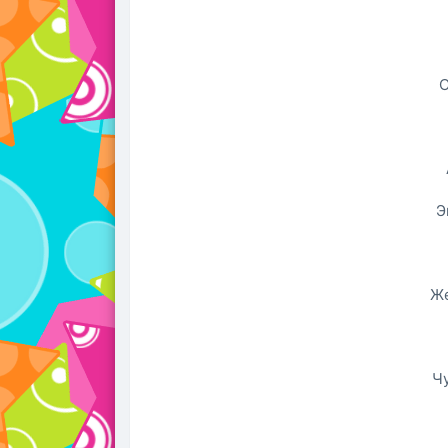
С
Э
Же
Ч