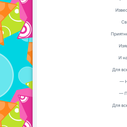
Изве
Св
Приятн
Изя
И н
Для вс
— Н
— П
Для вс