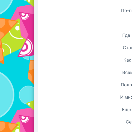
По-п
Где 
Ста
Как
Всем
Подр
И мно
Еще 
Се