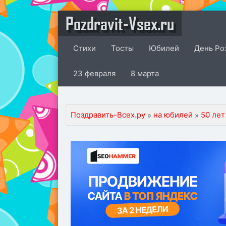
Pozdravit-Vsex.ru
Стихи
Тосты
Юбилей
День Ро
23 февраля
8 марта
Поздравить-Всех.ру
на юбилей
50 лет
»
»