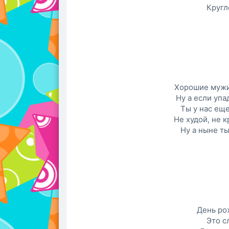
Кругл
Хорошие мужи
Ну а если упа
Ты у нас ещ
Не худой, не 
Ну а ныне ты
День ро
Это с