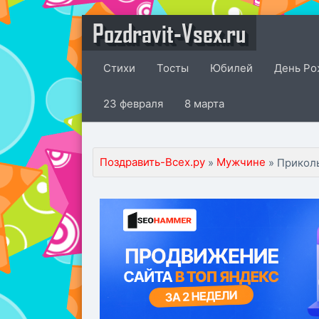
Pozdravit-Vsex.ru
Стихи
Тосты
Юбилей
День Ро
23 февраля
8 марта
Поздравить-Всех.ру
Мужчине
»
» Прикол