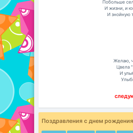
Побольше сел
И жизни, и ю
И знойную 
Желаю, ч
Цвела "
И улы
Улыбк
следу
Поздравления с днем рождени