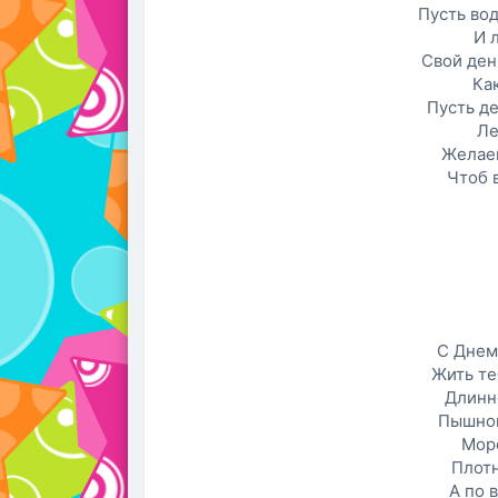
Пусть вод
И 
Свой ден
Ка
Пусть де
Ле
Желаем
Чтоб в
С Днем
Жить те
Длинн
Пышног
Море
Плотн
А по 