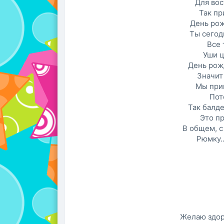
Для во
Так пр
День рож
Ты сегод
Все 
Уши ц
День рож
Значит
Мы при
Пот
Так балд
Это п
В общем, с
Рюмку..
Желаю здор