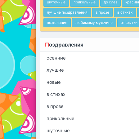
шуточные
прикольные
до слез
красив
лучшие поздравления
в прозе
в стихах
пожелания
любимому мужчине
открытки
П
оздравления
осенние
лучшие
новые
в стихах
в прозе
прикольные
шуточные