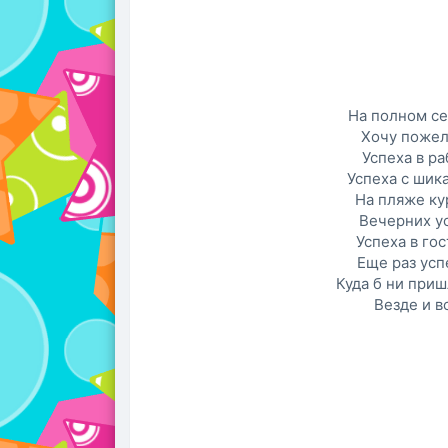
На полном се
Хочу пожел
Успеха в ра
Успеха с шик
На пляже ку
Вечерних ус
Успеха в го
Еще раз усп
Куда б ни приш
Везде и в