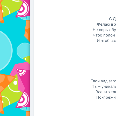
С Д
Желаю в 
Не серых б
Чтоб полон
И чтоб св
Твой вид заг
Ты – уникале
Все это та
По-прежне