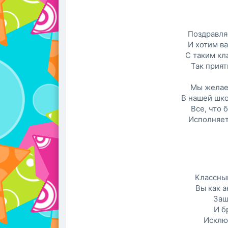
Поздравля
И хотим ва
С таким кл
Так прият
Мы желае
В нашей шко
Все, что 
Исполняет
Классны
Вы как а
Защ
И б
Исклю