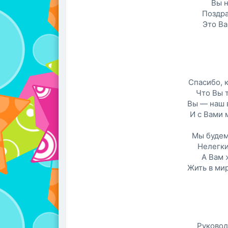
Вы н
Поздра
Это В
Спасибо, 
Что Вы т
Вы — наш 
И с Вами 
Мы будем
Нелегки
А Вам 
Жить в мир
Руковод