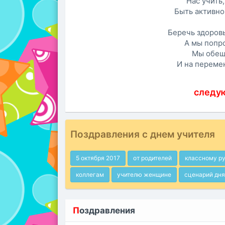
Нас учить,
Быть активно
Беречь здоровь
А мы попро
Мы обещ
И на перемен
следу
Поздравления с днем учителя
5 октября 2017
от родителей
классному р
коллегам
учителю женщине
сценарий дня
П
оздравления