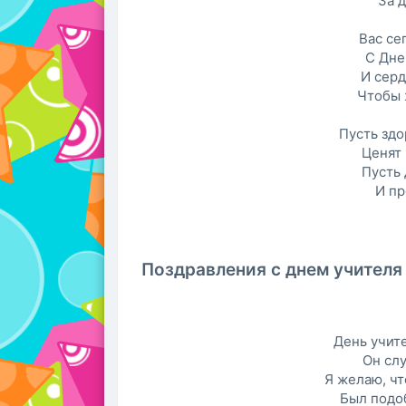
За д
Вас се
С Дне
И серд
Чтобы 
Пусть здо
Ценят 
Пусть
И пр
Поздравления с днем учителя
День учите
Он слу
Я желаю, чт
Был подо