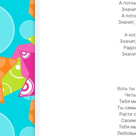
А потом
Значит
А пото
Значит,
А ко
Значит,
Радо
Значит
Хоть ты
Четы
Тебя м
Ты самы
Расти с
Своим
Тебя м
Любовью