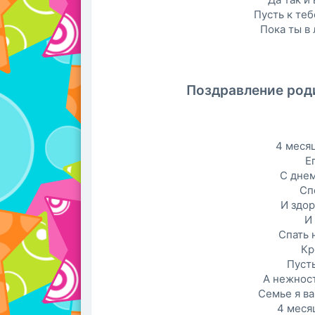
Пусть к теб
Пока ты в
Поздравление роди
4 меся
Е
С дне
Сп
И здор
И
Спать 
Кр
Пуст
А нежнос
Семье я в
4 месяц