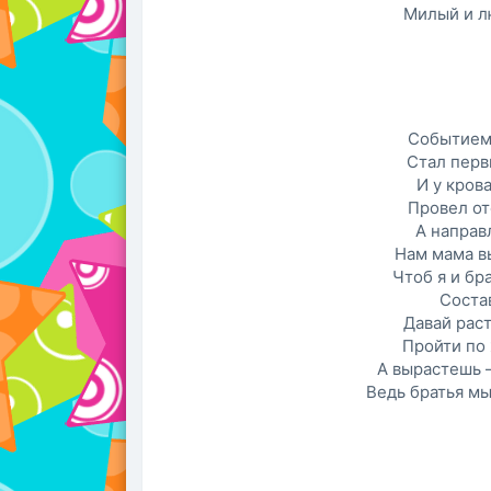
Милый и л
Событием
Стал перв
И у кров
Провел от
А направ
Нам мама в
Чтоб я и бра
Соста
Давай рас
Пройти по 
А вырастешь 
Ведь братья мы