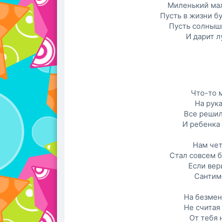
Миленький мал
Пусть в жизни б
Пусть солнышк
И дарит л
Что-то м
На рука
Все решил
И ребенка 
Нам чет
Стал совсем 
Если вери
Сантим
На безмен
Не считая
От тебя 