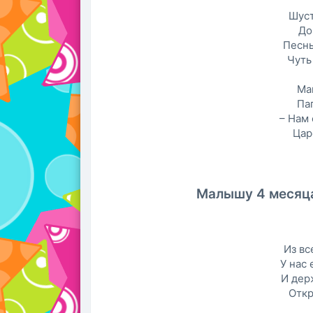
Шус
До
Песнь
Чуть
Ма
Па
– Нам 
Цар
Малышу 4 месяца
Из вс
У нас 
И дер
Откр