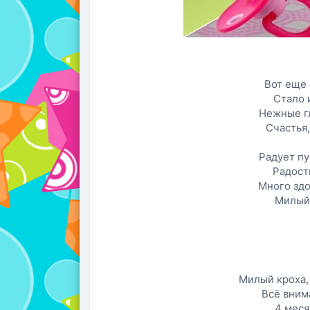
Вот еще
Стало 
Нежные гл
Счастья,
Радует пу
Радост
Много здо
Милый 
Милый кроха, 
Всё вним
4 меся