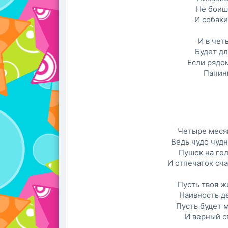
Не боиш
И собаки
И в чет
Будет дл
Если рядом
Папин
Четыре месяц
Ведь чудо чудн
Пушок на гол
И отпечаток сча
Пусть твоя ж
Наивность де
Пусть будет 
И верный с