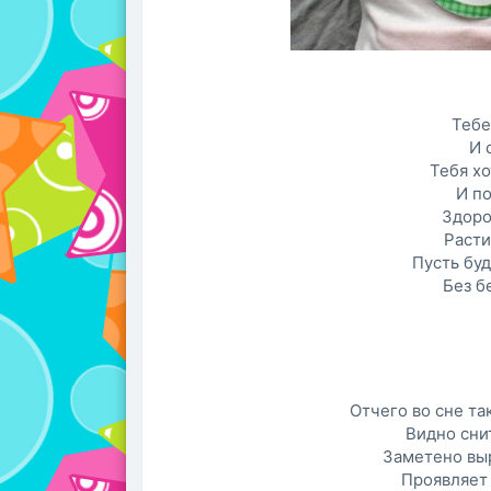
Тебе
И 
Тебя х
И п
Здоро
Расти
Пусть бу
Без б
Отчего во сне та
Видно снит
Заметено выр
Проявляет 