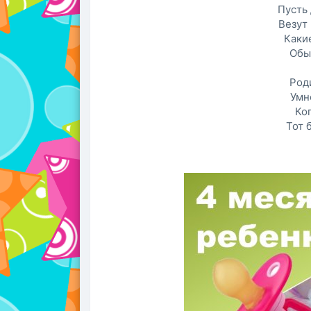
Пусть 
Везут
Какие
Обы
Род
Умн
Ког
Тот 