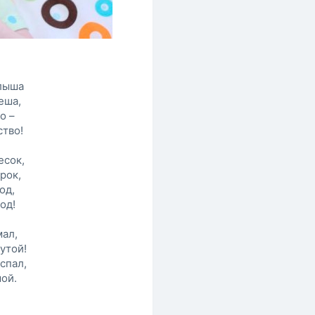
лыша
еша,
о –
ство!
есок,
рок,
од,
од!
мал,
утой!
спал,
ой.