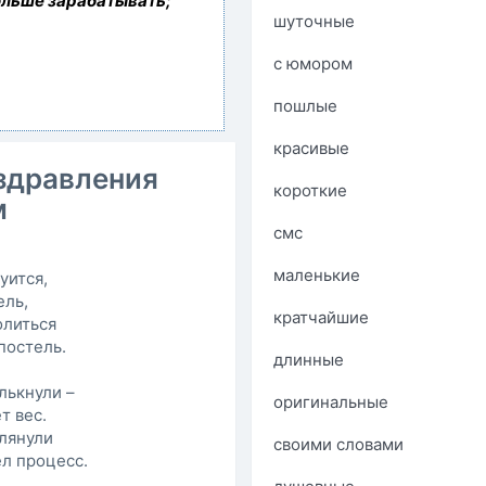
ольше зарабатывать;
шуточные
с юмором
пошлые
красивые
оздравления
короткие
м
смс
маленькие
уится,
ель,
кратчайшие
олиться
постель.
длинные
лькнули –
оригинальные
т вес.
глянули
своими словами
ел процесс.