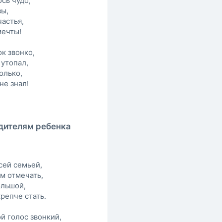
сь чудо,
вы,
астья,
мечты!
к звонко,
 утопал,
олько,
не знал!
дителям ребенка
сей семьей,
м отмечать,
ольшой,
репче стать.
ой голос звонкий,