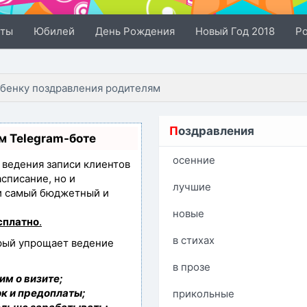
сты
Юбилей
День Рождения
Новый Год 2018
Р
ебенку поздравления родителям
П
оздравления
м Telegram-боте
осенние
з ведения записи клиентов
асписание, но и
лучшие
ли самый бюджетный и
новые
сплатно
.
в стихах
орый упрощает ведение
в прозе
им о визите;
к и предоплаты;
прикольные