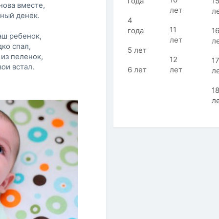
года
1
нова вместе,
лет
л
ный денек.
4
11
года
1
аш ребенок,
лет
л
ко спал,
5 лет
из пеленок,
12
1
ои встал.
6 лет
лет
л
1
л