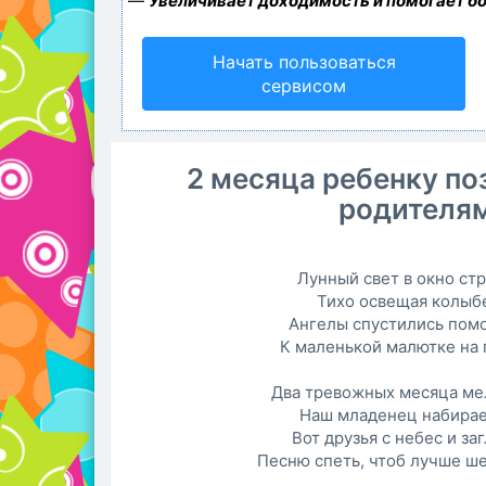
—
Увеличивает доходимость и помогает б
Начать пользоваться
сервисом
2 месяца ребенку п
родителя
Лунный свет в окно стр
Тихо освещая колыб
Ангелы спустились пом
К маленькой малютке на 
Два тревожных месяца ме
Наш младенец набирае
Вот друзья с небес и за
Песню спеть, чтоб лучше ш