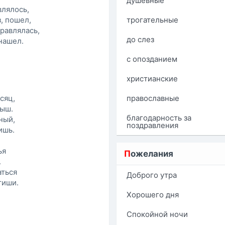
душевные
влялось,
, пошел,
трогательные
равлялась,
до слез
нашел.
с опозданием
христианские
сяц,
православные
лыш.
благодарность за
ный,
поздравления
ишь.
ья
П
ожелания
.
аться
Доброго утра
тиши.
Хорошего дня
Спокойной ночи