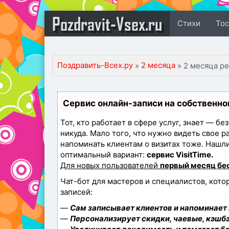
Pozdravit-Vsex.ru
Стихи
То
Поздравить-Всех.ру
2 месяца
»
» 2 месяца р
Сервис онлайн-записи на собственно
Тот, кто работает в сфере услуг, знает — бе
никуда. Мало того, что нужно видеть свое р
напоминать клиентам о визитах тоже. Наш
оптимальный вариант:
сервис VisitTime.
Для новых пользователей
первый месяц бе
Чат-бот для мастеров и специалистов, кот
записей:
—
Сам записывает клиентов и напоминает 
—
Персонализирует скидки, чаевые, кэшбэ