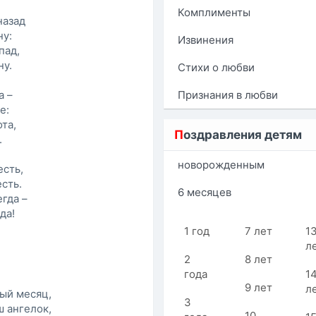
Комплименты
назад
ну:
Извинения
пад,
ну.
Стихи о любви
а –
Признания в любви
е:
та,
П
оздравления детям
.
новорожденным
есть,
есть.
6 месяцев
егда –
да!
1 год
7 лет
1
л
2
8 лет
года
1
9 лет
л
ый месяц,
3
ш ангелок,
10