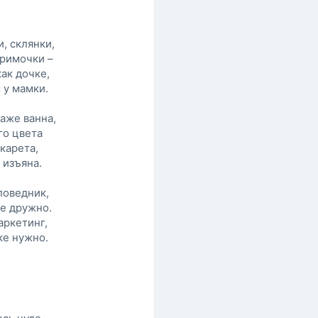
, склянки,
примочки –
ак дочке,
 у мамки.
аже ванна,
го цвета
карета,
 изъяна.
поведник,
ке дружно.
аркетинг,
ке нужно.