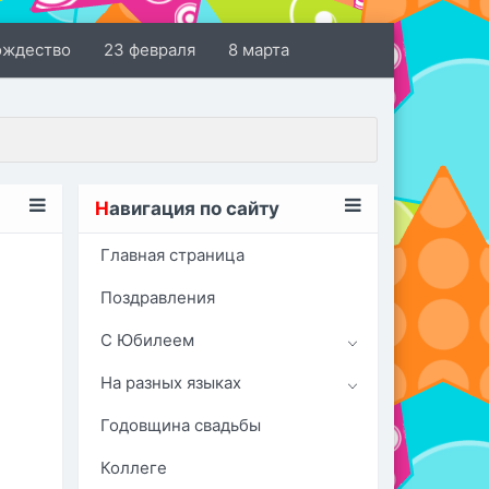
ождество
23 февраля
8 марта
Н
авигация по сайту
Главная страница
Поздравления
С Юбилеем
На разных языках
Годовщина свадьбы
Коллеге