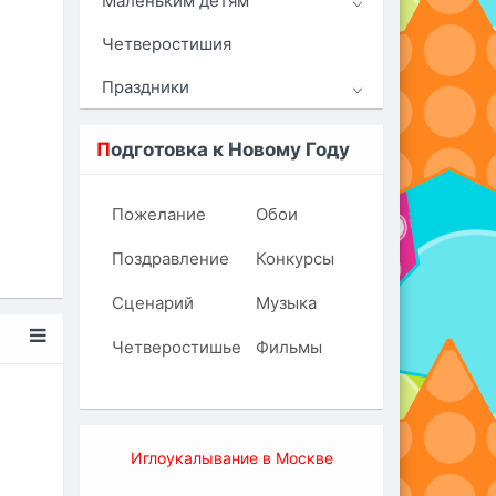
Маленьким детям
Четверостишия
Праздники
П
одготовка к Новому Году
Пожелание
Обои
Поздравление
Конкурсы
Сценарий
Музыка
Четверостишье
Фильмы
Иглоукалывание в Москве