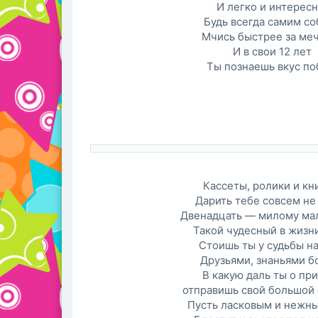
И легко и интересн
Будь всегда самим со
Мчись быстрее за ме
И в свои 12 лет
Ты познаешь вкус по
Кассеты, ролики и к
Дарить тебе совсем не 
Двенадцать — милому ма
Такой чудесный в жизни
Стоишь ты у судьбы на
Друзьями, знаньями бог
В какую даль ты о пр
отправишь свой большой 
Пусть ласковым и нежн