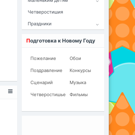
Маленьким детям
Четверостишия
Праздники
П
одготовка к Новому Году
Пожелание
Обои
Поздравление
Конкурсы
Сценарий
Музыка
Четверостишье
Фильмы