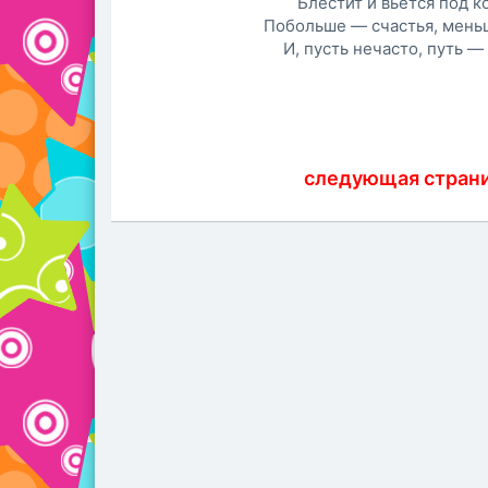
Блестит и вьется под к
Побольше — счастья, мень
И, пусть нечасто, путь — 
следующая стран