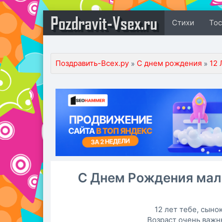
Pozdravit-Vsex.ru
Стихи
То
Поздравить-Всех.ру
С днем рождения
12 
»
»
С Днем Рождения мал
12 лет тебе, сынок
Возраст очень важн