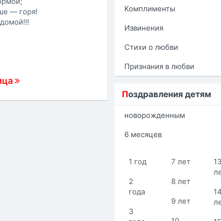
ормой;
Комплименты
ше — горя!
домой!!!
Извинения
Стихи о любви
Признания в любви
ица
П
оздравления детям
новорожденным
6 месяцев
1 год
7 лет
1
л
2
8 лет
года
1
9 лет
л
3
10