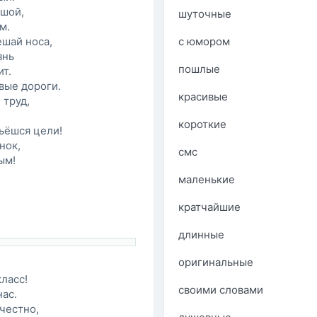
ушой,
шуточные
м.
ешай носа,
с юмором
знь
пошлые
ит.
вые дороги.
красивые
 труд,
короткие
ьёшся цели!
нок,
смс
ым!
маленькие
кратчайшие
длинные
оригинальные
ласс!
своими словами
ас.
 честно,