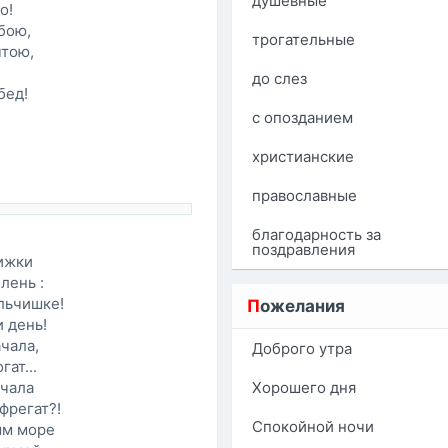
душевные
о!
бою,
трогательные
чтою,
до слез
бед!
с опозданием
христианские
православные
благодарность за
поздравления
нижки
лень :
льчишке!
П
ожелания
 день!
чала,
Доброго утра
ат...
ичала
Хорошего дня
фрегат?!
Спокойной ночи
ым море