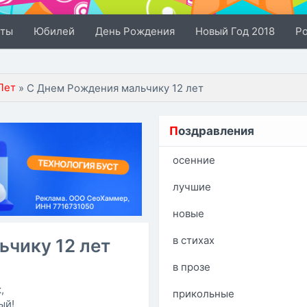
сты
Юбилей
День Рождения
Новый Год 2018
Р
Лет
» С Днем Рождения мальчику 12 лет
П
оздравления
осенние
лучшие
новые
в стихах
ьчику 12 лет
в прозе
,
прикольные
ый!