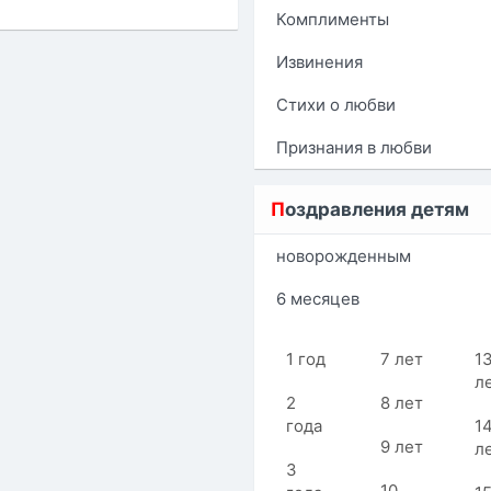
Комплименты
Извинения
Стихи о любви
Признания в любви
П
оздравления детям
новорожденным
6 месяцев
1 год
7 лет
1
л
2
8 лет
года
1
9 лет
л
3
10