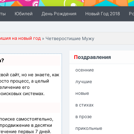
сты
Юбилей
День Рождения
Новый Год 2018
Р
ишия на новый год
» Четверостишие Мужу
П
оздравления
а?
осенние
ой сайт, но не знаете, как
осто процесс, а целый
лучшие
еличение его
новые
поисковых системах.
в стихах
в прозе
 поиске самостоятельно,
т продвижение в десятки
прикольные
течение первых 7 дней.