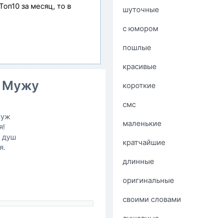
Топ10 за месяц, то в
шуточные
с юмором
пошлые
красивые
 Мужу
короткие
смс
муж
маленькие
я!
ю душ
кратчайшие
я.
длинные
оригинальные
своими словами