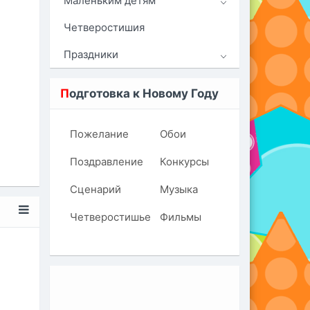
Маленьким детям
Четверостишия
Праздники
П
одготовка к Новому Году
Пожелание
Обои
Поздравление
Конкурсы
Сценарий
Музыка
Четверостишье
Фильмы