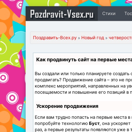
Pozdravit-Vsex.ru
Стихи
То
Поздравить-Всех.ру
Новый год
четверост
»
»
Как продвинуть сайт на первые мест
Вы создали или только планируете создать св
продвигать? Продвижение сайта – это не пр
комплекс мероприятий, направленных на ув
посещаемости и повышение его позиций в 
Ускорение продвижения
Если вам трудно попасть на первые места в
попробуйте технологию
Буст
, она ускоряе
раз, а первые результаты появляются уже в 