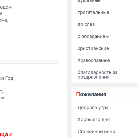
душевные
Годом
трогательные
!
ома,
до слез
!
с опозданием
христианские
православные
благодарность за
поздравления
й Год,
т,
П
ожелания
ак.
Доброго утра
Хорошего дня
Спокойной ночи
ица