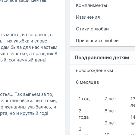
ятся все ваши мечты!
Комплименты
Извинения
Стихи о любви
 много, и все равно, в
Признания в любви
 – их улыбка и слово
 дам была для нас частым
ыло счастье, а праздник 8
П
оздравления детям
ый, солнечный день!
новорожденным
6 месяцев
тья… Так выпьем за то,
1 год
7 лет
1
счастливой жизни с теми,
л
ие женщины улыбались, и
2
8 лет
рта, но и круглый год!
года
1
9 лет
л
3
10