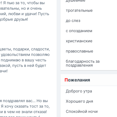
душевные
! Я пью за то, чтобы вы
овательны, но и очень
трогательные
ий, любви и удачи! Пусть
добрые друзья!
до слез
с опозданием
христианские
цветы, подарки, сладости,
православные
с удовольствием позволяю
 поднимаю в вашу честь
благодарность за
поздравления
азкой, пусть в ней будет
ачи!
П
ожелания
Доброго утра
 я поздравлял вас… Но вы
Хорошего дня
 хочу сказать тост за то,
Спокойной ночи
и в чем не знали отказа!