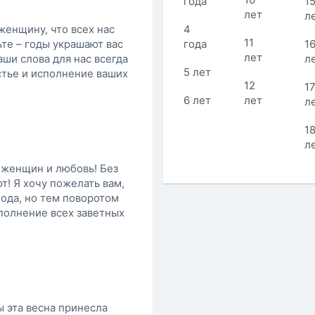
года
1
лет
л
 женщину, что всех нас
4
11
те – годы украшают вас
года
1
лет
ши слова для нас всегда
л
5 лет
стье и исполнение ваших
12
1
6 лет
лет
л
1
л
а женщин и любовь! Без
! Я хочу пожелать вам,
ода, но тем поворотом
сполнение всех заветных
ы эта весна принесла