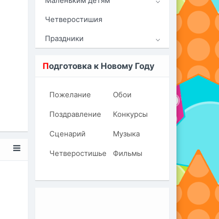
Маленьким детям
Четверостишия
Праздники
П
одготовка к Новому Году
Пожелание
Обои
Поздравление
Конкурсы
Сценарий
Музыка
Четверостишье
Фильмы