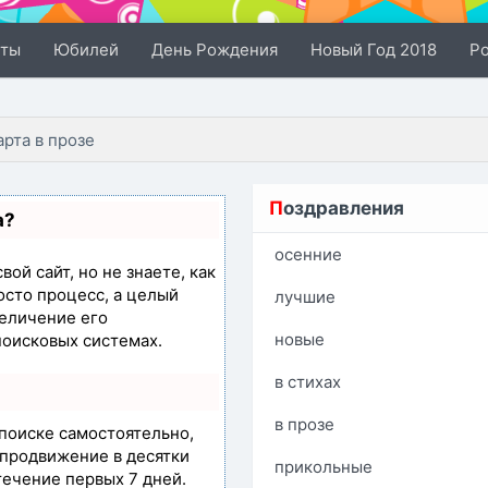
сты
Юбилей
День Рождения
Новый Год 2018
Р
арта в прозе
П
оздравления
а?
осенние
ой сайт, но не знаете, как
осто процесс, а целый
лучшие
еличение его
новые
поисковых системах.
в стихах
в прозе
 поиске самостоятельно,
т продвижение в десятки
прикольные
течение первых 7 дней.