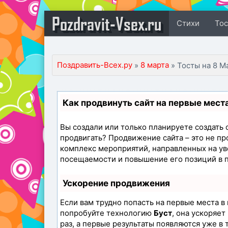
Pozdravit-Vsex.ru
Стихи
То
Поздравить-Всех.ру
8 марта
»
» Тосты на 8 М
Как продвинуть сайт на первые мест
Вы создали или только планируете создать св
продвигать? Продвижение сайта – это не пр
комплекс мероприятий, направленных на ув
посещаемости и повышение его позиций в 
Ускорение продвижения
Если вам трудно попасть на первые места в
попробуйте технологию
Буст
, она ускоряе
раз, а первые результаты появляются уже в 