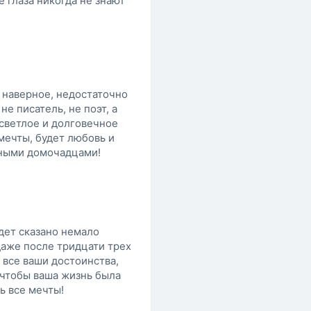
е глаза никогда не знают
, наверное, недостаточно
не писатель, не поэт, а
 светлое и долговечное
мечты, будет любовь и
рными домочадцами!
удет сказано немало
даже после тридцати трех
 все ваши достоинства,
, чтобы ваша жизнь была
ь все мечты!