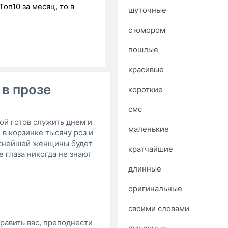
Топ10 за месяц, то в
шуточные
с юмором
пошлые
красивые
 в прозе
короткие
смс
рой готов служить днем и
маленькие
и в корзинке тысячу роз и
раснейшей женщины будет
кратчайшие
е глаза никогда не знают
длинные
оригинальные
своими словами
дравить вас, преподнести