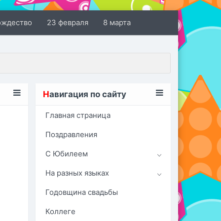
ождество
23 февраля
8 марта
Н
авигация по сайту
Главная страница
Поздравления
С Юбилеем
На разных языках
Годовщина свадьбы
Коллеге